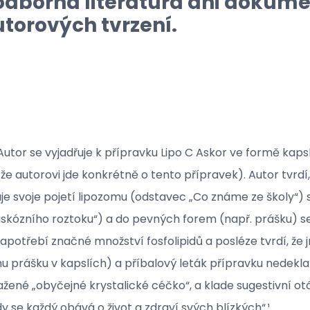
odborná literatura ani dokume
utorových tvrzení.
tor se vyjadřuje k přípravku Lipo C Askor ve formě kapsl
e autorovi jde konkrétně o tento přípravek). Autor tvrdí,
e svoje pojetí lipozomu (odstavec „Co známe ze školy“) s
skózního roztoku“) a do pevných forem (např. prášku) se
zapotřebí značné množství fosfolipidů a posléze tvrdí, 
u prášku v kapslích) a příbalový leták přípravku nedeklar
ažené „obyčejné krystalické céčko“, a klade sugestivní otá
se každý obává o život a zdraví svých blízkých“.¹