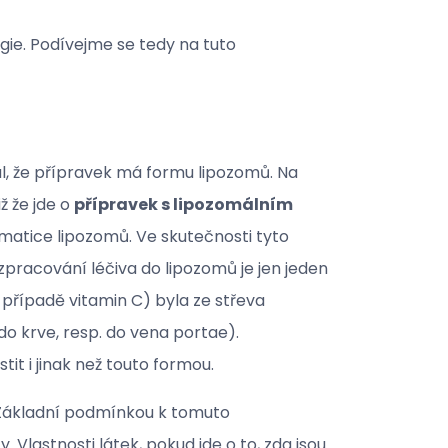
ie. Podívejme se tedy na tuto
l, že přípravek má formu lipozomů. Na
ž že jde o
přípravek s lipozomálním
ematice lipozomů. Ve skutečnosti tyto
 zpracování léčiva do lipozomů je jen jeden
 případě vitamin C) byla ze střeva
o krve, resp. do vena portae).
tit i jinak než touto formou.
 Základní podmínkou k tomuto
Vlastnosti látek, pokud jde o to, zda jsou