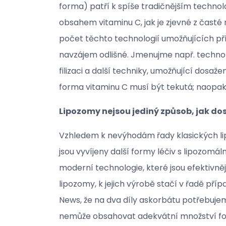
forma) patří k spíše tradičnějším techn
obsahem vitaminu C, jak je zjevné z časté
počet těchto technologií umožňujících př
navzájem odlišné. Jmenujme např. technol
filizaci a další techniky, umožňující dosa
forma vitaminu C musí být tekutá; naopak, 
Lipozomy nejsou jediný způsob, jak d
Vzhledem k nevýhodám řady klasických lipo
jsou vyvíjeny další formy léčiv s lipozom
moderní technologie, které jsou efektivně
lipozomy, k jejich výrobě stačí v řadě pří
News, že na dva díly askorbátu potřebujem
nemůže obsahovat adekvátní množství fosfol