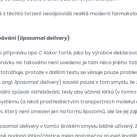
 z těchto tvrzení neodpovídá realitě moderní farmakolog
bávání (
liposomal delivery
)
přípravku Lipo C Askor Forte, jako by výrobce deklarova
ravku nic takového není uvedeno; je tam něco jiného: toti
ztotožňuje, protože v dalším textu se věnuje pouze probl
 angl.
liposomal delivery
) souvisí pouze v tom smyslu, že
ální způsob vstřebávání, tedy aby účinná látka (v tomto
ystému (a nikoli prostřednictvím transportních molekul d
 který není omezen jen na formu lipozomů, ale lze jej zajis
posomal delivery
v tomto širokém smyslu běžně užívaný.
ě podaná látka/částice měla dostatečný stupeň lipofility. 