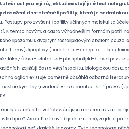
kutečnost je ale jiná, jelikož existují jiné technolog
dy dosažení dostatečné lipofility, která je podmínkou
u.
Postupy pro zvýšení lipofility účinných molekul za úče
tí. K těmto novým, a často výhodnějším formám patří např
ckého lipozomu s dvojitým fosfolipidovým obalem pouze je
oché formy), lipoplexy (counter ion-complexed lipoplexes
né vlákny (fiber-reinforced-phospholipid-based powdere
adičních, zajišťují často větší stabilitu, biologickou dost
echnologiích existuje poměrně obsáhlá odborná literatur
žku mastné kyseliny (uvedené v dokumentaci k přípravku), j
USA.
jištění lipozomálního vstřebávání jsou mnohem rozmanitěj
vku Lipo C Askor Forte uvádí jednoznačně, že jde o příp
technologií než klasické lipozomy. Tyto technologie přiná