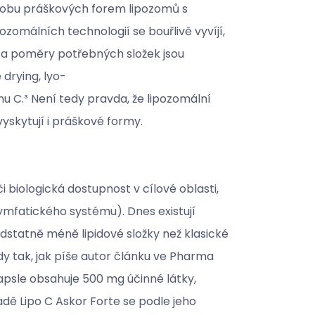
ýrobu práškových forem lipozomů s
zomálních technologií se bouřlivě vyvíjí,
á a poměry potřebných složek jsou
drying, lyo-
nu C.³ Není tedy pravda, že lipozomální
yskytují i práškové formy.
 biologická dostupnost v cílové oblasti,
ymfatického systému). Dnes existují
dstatně méně lipidové složky než klasické
dy tak, jak píše autor článku ve Pharma
kapsle obsahuje 500 mg účinné látky,
adě Lipo C Askor Forte se podle jeho