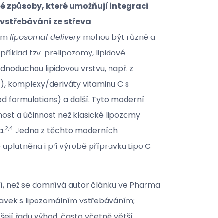
ické způsoby, které umožňují integraci
 vstřebávání ze střeva
lem
liposomal delivery
mohou být různé a
íklad tzv. prelipozomy, lipidové
dnoduchou lipidovou vrstvu, např. z
), komplexy/deriváty vitaminu C s
d formulations) a další. Tyto moderní
upnost a účinnost než klasické lipozomy
2,4
a.
Jedna z těchto moderních
e uplatněna i při výrobě přípravku Lipo C
ší, než se domnívá autor článku ve Pharma
ravek s lipozomálním vstřebáváním;
šejí řadu výhod, často včetně větší