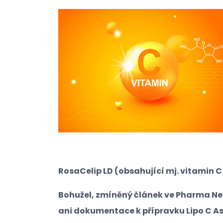
RosaCelip LD (obsahující mj. vitamin 
Bohužel, zmíněný článek ve Pharma New
ani dokumentace k přípravku Lipo C As