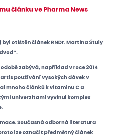
ímu článku ve Pharma News
 byl otištěn článek RNDr. Martina Štuly
odvod“.
době zabývá, například v roce 2014
 artis používání vysokých dávek v
al mnoho článků k vitaminu C a
kými univerzitami vyvinul komplex
e.
ormace. Současná odborná literatura
 proto lze označit předmětný článek