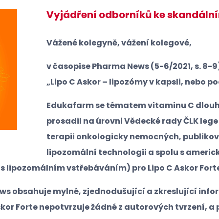
Vyjádření odborníků ke skandáln
Vážené kolegyně, vážení kolegové,
v časopise Pharma News (5-6/2021, s. 8-9)
„Lipo C Askor – lipozómy v kapsli, nebo p
Edukafarm se tématem vitaminu C dlouho
prosadil na úrovni Vědecké rady ČLK lege
terapii onkologicky nemocných, publikov
lipozomální technologii a spolu s americ
C s lipozomálním vstřebáváním) pro Lipo C Askor Fort
s obsahuje mylné, zjednodušující a zkreslující inf
kor Forte nepotvrzuje žádné z autorových tvrzení, a