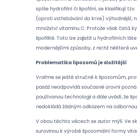
spíše hydrofilní či lipofilní, se klasifikuj
(oproti vstřebávání do krve) výhodnější, 
množství vitaminu C. Protože však čistá ky
lipofilitě. Toto lze zajistit u hydrofilních 
modernějšími způsoby, z nichž některé uv
Problematika lipozomů je složitější
Vraťme se ještě stručně k lipozomům, prot
pasáž neodpovídá současné úrovni poznání.
používanou technologii a dále uvádí, že l
nedokládá žádným odkazem na odbornou lite
V obou těchto věcech se autor mýlí. Ve sk
surovinou k výrobě lipozomální formy vitam