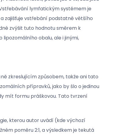
g P). Vstřebávání lymfatickým systémem je
a zajišťuje vstřebání podstatně většího
ýhodné zvýšit tuto hodnotu směrem k
o lipozomálního obalu, ale i jinými,
čně zkreslujícím způsobem, takže ani tato
omálních přípravků, jako by šlo o jedinou
dy mít formu práškovou. Tato tvrzení
gie, kterou autor uvádí (kde výchozí
ližném poměru 2:1, a výsledkem je tekutá