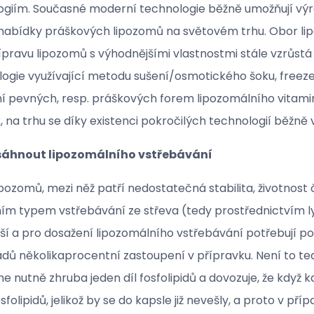
ologiím. Současné moderní technologie běžně umožňují v
 nabídky práškových lipozomů na světovém trhu. Obor lipo
ípravu lipozomů s výhodnějšími vlastnostmi stále vzrůst
ogie využívající metodu sušení/osmotického šoku, freeze 
žení pevných, resp. práškových forem lipozomálního vitami
na trhu se díky existenci pokročilých technologií běžně v
osáhnout lipozomálního vstřebávání
zomů, mezi něž patří nedostatečná stabilita, životnost či
álním typem vstřebávání ze střeva (tedy prostřednictvím l
jší a pro dosažení lipozomálního vstřebávání potřebují po
padů několikaprocentní zastoupení v přípravku. Není to te
e nutně zhruba jeden díl fosfolipidů a dovozuje, že když 
ipidů, jelikož by se do kapsle již nevešly, a proto v příp