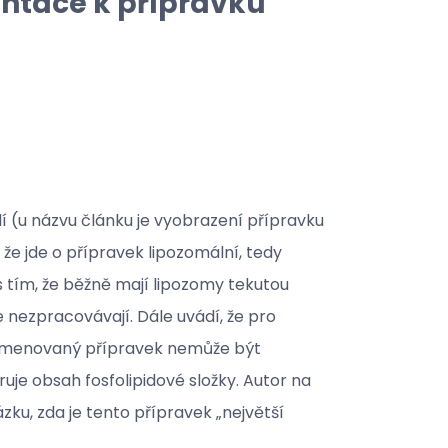
ntace k přípravku
í (u názvu článku je vyobrazení přípravku
 že jde o přípravek lipozomální, tedy
 tím, že běžně mají lipozomy tekutou
 nezpracovávají. Dále uvádí, že pro
že jmenovaný přípravek nemůže být
uje obsah fosfolipidové složky. Autor na
zku, zda je tento přípravek „největší