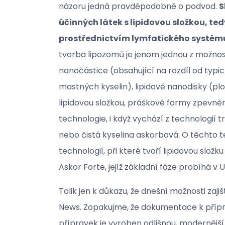
názoru jedná pravděpodobně o podvod.
S
účinných látek s lipidovou složkou, te
prostřednictvím lymfatického systém
tvorba lipozomů je jenom jednou z možnos
nanočástice (obsahující na rozdíl od typi
mastných kyselin), lipidové nanodisky (pl
lipidovou složkou, práškové formy zpevně
technologie, i když vychází z technologií tr
nebo čistá kyselina askorbová. O těchto t
technologií, při které tvoří lipidovou slo
Askor Forte, jejíž základní fáze probíhá v 
Tolik jen k důkazu, že dnešní možnosti za
News. Zopakujme, že dokumentace k přípra
přípravek je vyroben odlišnou, modernější 