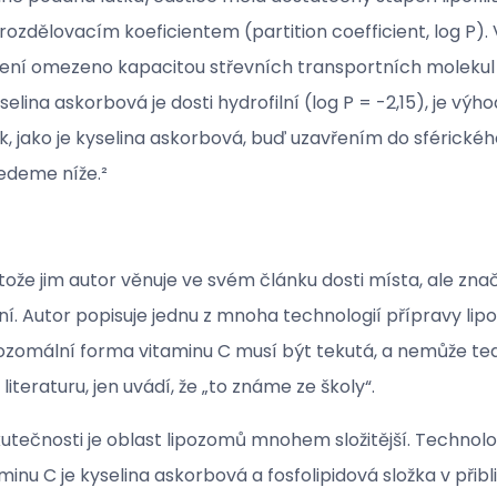
í tzv. rozdělovacím koeficientem (partition coefficient, lo
není omezeno kapacitou střevních transportních molekul 
selina askorbová je dosti hydrofilní (log P = -2,15), je v
látek, jako je kyselina askorbová, buď uzavřením do sférickéh
edeme níže.²
ože jim autor věnuje ve svém článku dosti místa, ale zna
 Autor popisuje jednu z mnoha technologií přípravy lipoz
ipozomální forma vitaminu C musí být tekutá, a nemůže te
raturu, jen uvádí, že „to známe ze školy“.
utečnosti je oblast lipozomů mnohem složitější. Technolo
inu C je kyselina askorbová a fosfolipidová složka v přib