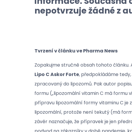
informace. Současná 
nepotvrzuje žádné z a
Tvrzení v článku ve Pharma News
Zopakujme stručně obsah tohoto článku. Au
Lipo C Askor Forte
, předpokládáme tedy, ž
zpracovaný do lipozomů. Pak autor popisuj
formu („lipozomální vitamin C má formu vi
přípravu lipozomální formy vitaminu C je 
lipozomální, protože není tekutý (má form
závěr naznačuje, že přípravek je jen předr
podvod na zákazníky v době pandemie, kdy 