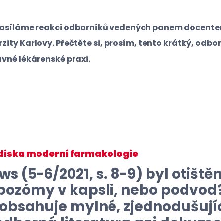
posíláme reakci odborníků vedených panem docentem
zity Karlovy. Přečtěte si, prosím, tento krátký, odb
rávné lékárenské praxi.
lediska moderní farmakologie
 (5-6/2021, s. 8-9) byl otiště
lipozómy v kapsli, nebo podvod?
 obsahuje mylné, zjednodušující