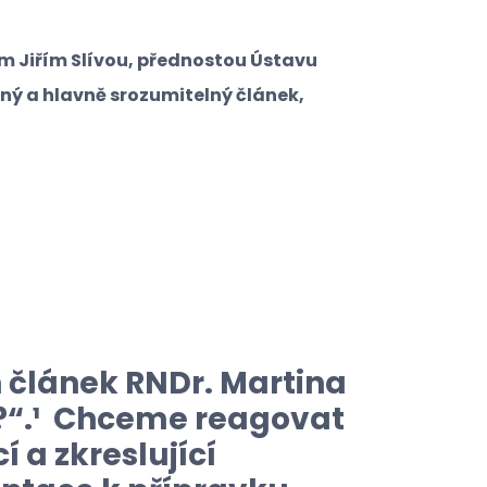
 Jiřím Slívou, přednostou Ústavu
orný a hlavně srozumitelný článek,
n článek RNDr. Martina
“.¹
Chceme reagovat
 a zkreslující