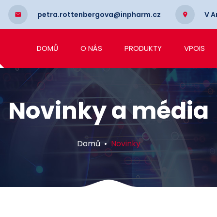
petra.rottenbergova@inpharm.cz
V A
DOMŮ
O NÁS
PRODUKTY
VPOIS
Novinky a média
Domů
Novinky