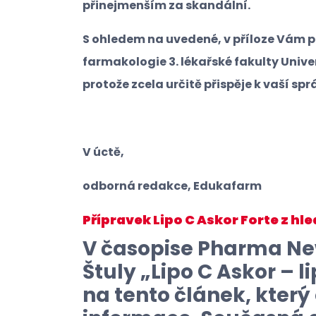
přinejmenším za skandální.
S ohledem na uvedené, v příloze Vám 
farmakologie 3. lékařské fakulty Univer
protože zcela určitě přispěje k vaší sp
V úctě,
odborná redakce, Edukafarm
Přípravek Lipo C Askor Forte z h
V časopise Pharma News
Štuly „Lipo C Askor – 
na tento článek, který