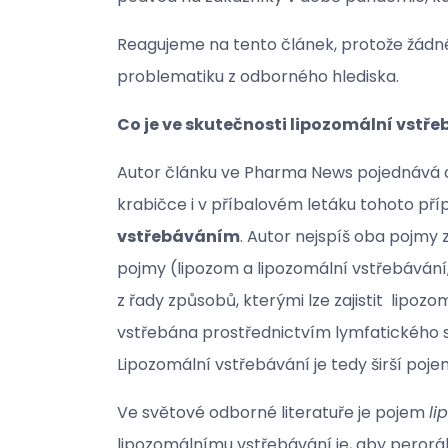
Reagujeme na tento článek, protože žádné
problematiku z odborného hlediska.
Co je ve skutečnosti lipozomální vstře
Autor článku ve Pharma News pojednává o 
krabičce i v příbalovém letáku tohoto příp
vstřebáváním
. Autor nejspíš oba pojmy 
pojmy (lipozom a lipozomální vstřebávání,
z řady způsobů, kterými lze zajistit
lipozom
vstřebána prostřednictvím lymfatického s
Lipozomální vstřebávání je tedy širší pojem,
Ve světové odborné literatuře je pojem
li
lipozomálnímu vstřebávání je, aby peroráln